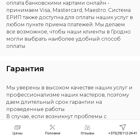
оплата банковскими картами онлайн -
принимаем Visa, Mastercard, Maestro. Система
ЕРИП также доступна для оплаты наших услуг в
любом пункте приема платежей. Мы делаем
все возможное, чтобы наши клиенты в Гродно
могли выбрать наиболее удобный способ
оплаты.
Гарантия
Мы уверены в высоком качестве наших услуг и
профессионализме наших мастеров, поэтому
даем длительный срок гарантии на
проведенные работы.
В случае, если возникнут проблемы с
отремонтированном блендером в течение
гарантийного периода, мы бесплатно
Цены
Поломки
Отзывы
+375(29)112-24-41
устраним все неисправности. Мы стремимся