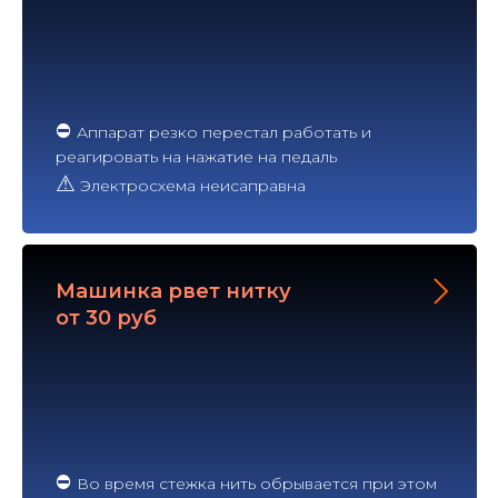
⛔
Аппарат резко перестал работать и
реагировать на нажатие на педаль
⚠
Электросхема неисаправна
Машинка рвет нитку
от 30 руб
⛔
Во время стежка нить обрывается при этом