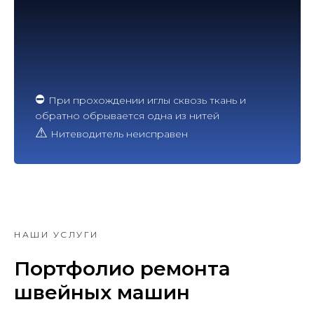
⛔
При прохождении иглы сквозь ткань и
обратно обрывается одна из нитей
⚠
Нитеводитель неисправен
НАШИ УСЛУГИ
Портфолио ремонта
швейных машин