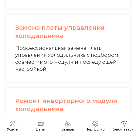
Замена платы управления
холодильника
Профессиональная замена платы
управления холодильника с подбором
совместимого модуля и последующей
настройкой
Ремонт инверторного модуля
холодильника
Ремонт инверторного модуля
холодильника, устранение проблем с
Услуги
Цены
Отзывы
Портфолио
Консультация
запуском компрессора и нестабильной