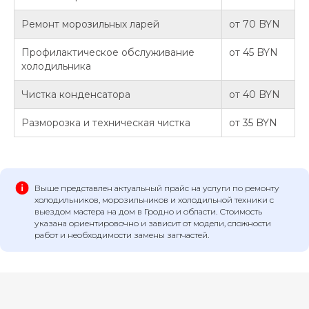
Ремонт морозильных ларей
от 70 BYN
Профилактическое обслуживание
от 45 BYN
холодильника
Чистка конденсатора
от 40 BYN
Разморозка и техническая чистка
от 35 BYN
Выше представлен актуальный прайс на услуги по ремонту
холодильников, морозильников и холодильной техники с
выездом мастера на дом в Гродно и области. Стоимость
указана ориентировочно и зависит от модели, сложности
работ и необходимости замены запчастей.