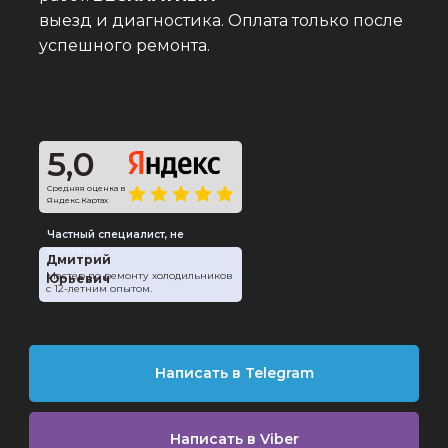
выезд и диагностика. Оплата только после
успешного ремонта.
5,0
Средняя оценка в
Яндекс.Картах
Частный специалист, не
компания
Дмитрий
Мастер по ремонту холодильников
Юрьевич
с 12-летним опытом.
Написать в Telegram
Написать в Viber