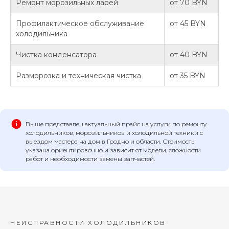
Ремонт морозильных ларей
от 70 BYN
Профилактическое обслуживание
от 45 BYN
холодильника
Чистка конденсатора
от 40 BYN
Разморозка и техническая чистка
от 35 BYN
Выше представлен актуальный прайс на услуги по ремонту
холодильников, морозильников и холодильной техники с
выездом мастера на дом в Гродно и области. Стоимость
указана ориентировочно и зависит от модели, сложности
работ и необходимости замены запчастей.
НЕИСПРАВНОСТИ ХОЛОДИЛЬНИКОВ