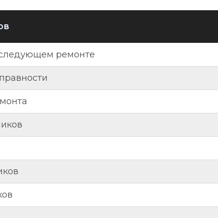
ов
оследующем ремонте
справности
емонта
ников
иков
ков