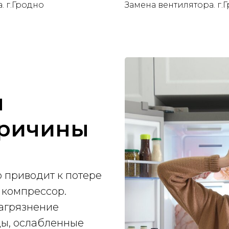
. г.Гродно
Замена вентилятора. г.
я
причины
 приводит к потере
 компрессор.
загрязнение
цы, ослабленные