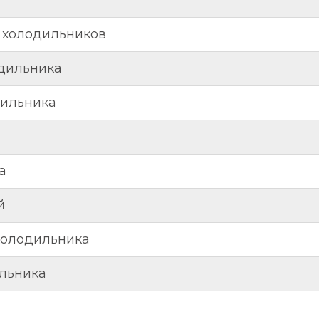
 холодильников
одильника
дильника
а
й
холодильника
ильника