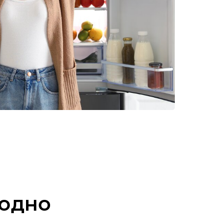
родно